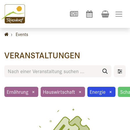
›
Events
VERANSTALTUNGEN
Ernährung
×
Hauswirtschaft
×
Energie
×
Scha