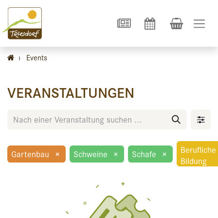
›
Events
VERANSTALTUNGEN
Berufliche
Gartenbau
×
Schweine
×
Schafe
×
Bildung