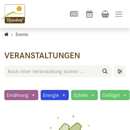
›
Events
VERANSTALTUNGEN
Ernährung
×
Energie
×
Schafe
×
Geflügel
×