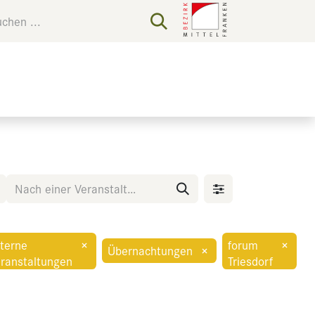
terne
×
forum
×
Übernachtungen
×
ranstaltungen
Triesdorf