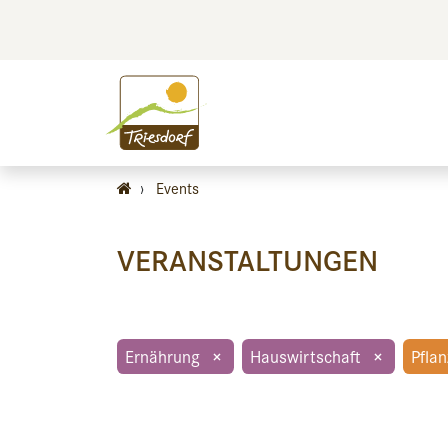
BILDEN
BES
›
Events
VERANSTALTUNGEN
Ernährung
×
Hauswirtschaft
×
Pfla