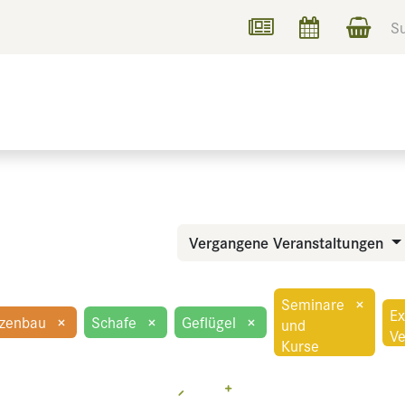
UCHEN
INFORMIEREN
Vergangene Veranstaltungen
Seminare
×
Ex
nzenbau
×
Schafe
×
Geflügel
×
und
Ve
Kurse