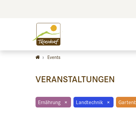
BILDEN
BES
›
Events
VERANSTALTUNGEN
Ernährung
×
Landtechnik
×
Garten