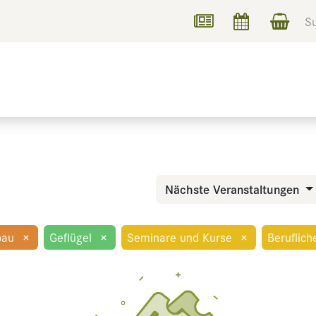
UCHEN
INFORMIEREN
Nächste Veranstaltungen
bau
×
Geflügel
×
Seminare und Kurse
×
Beruflich