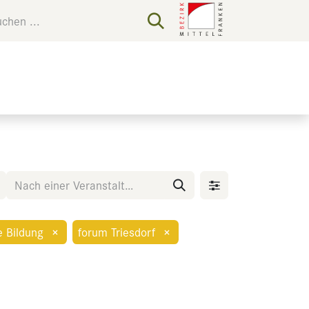
e Bildung
×
forum Triesdorf
×