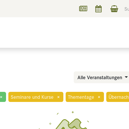
UCHEN
INFORMIEREN
Alle Veranstaltungen
×
Seminare und Kurse
×
Thementage
×
Übernach