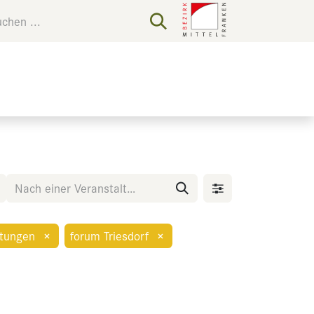
tungen
×
forum Triesdorf
×