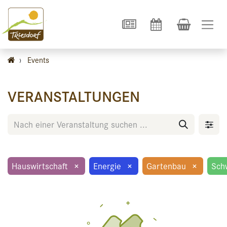
›
Events
VERANSTALTUNGEN
Hauswirtschaft
×
Energie
×
Gartenbau
×
Sch