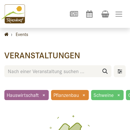
›
Events
VERANSTALTUNGEN
Hauswirtschaft
×
Pflanzenbau
×
Schweine
×