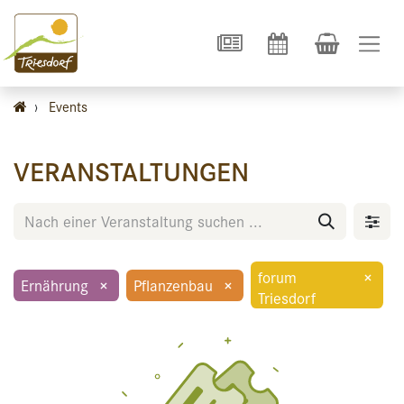
›
Events
VERANSTALTUNGEN
forum
×
Ernährung
×
Pflanzenbau
×
Triesdorf