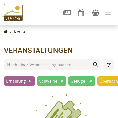
›
Events
VERANSTALTUNGEN
Ernährung
×
Schweine
×
Geflügel
×
Übernach