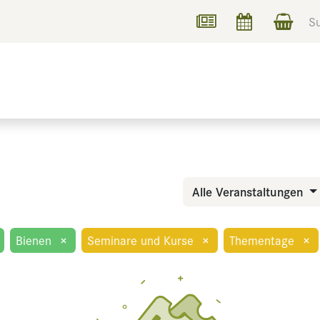
UCHEN
INFORMIEREN
Alle Veranstaltungen
Bienen
×
Seminare und Kurse
×
Thementage
×