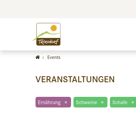
BILDEN
BES
›
Events
VERANSTALTUNGEN
Ernährung
×
Schweine
×
Schafe
×