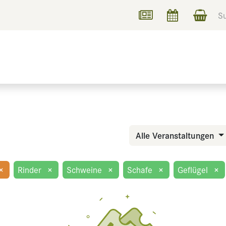
UCHEN
INFORMIEREN
Alle Veranstaltungen
×
Rinder
×
Schweine
×
Schafe
×
Geflügel
×