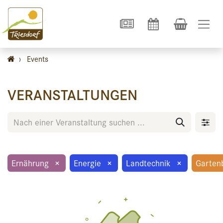
›
Events
VERANSTALTUNGEN
Ernährung
×
Energie
×
Landtechnik
×
Garten