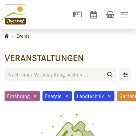
›
Events
VERANSTALTUNGEN
Ernährung
×
Energie
×
Landtechnik
×
Garten