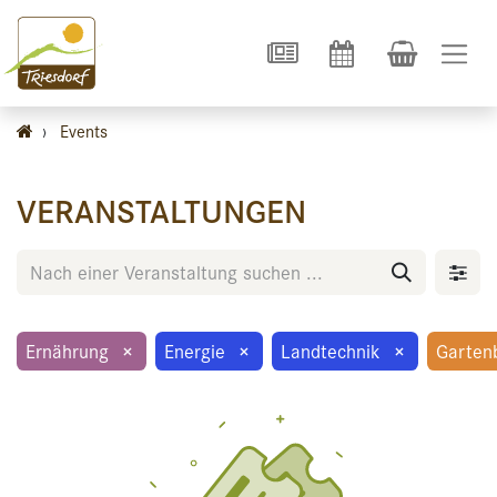
›
Events
VERANSTALTUNGEN
Ernährung
×
Energie
×
Landtechnik
×
Garten