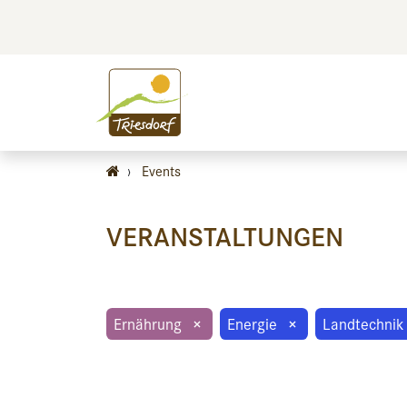
BILDEN
BES
›
Events
VERANSTALTUNGEN
Ernährung
×
Energie
×
Landtechnik