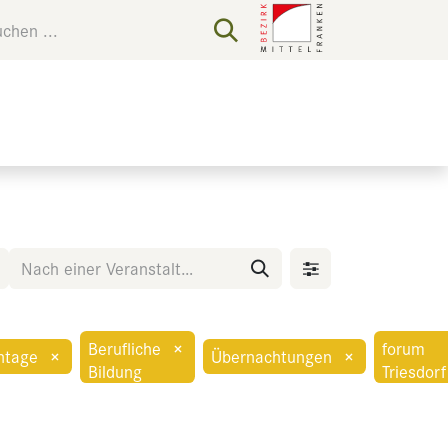
Berufliche
×
forum
ntage
×
Übernachtungen
×
Bildung
Triesdorf