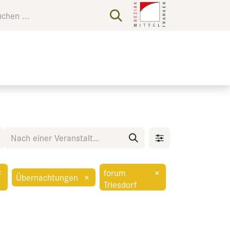
×
forum
×
Übernachtungen
×
Triesdorf