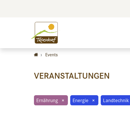
BILDEN
BES
›
Events
VERANSTALTUNGEN
Ernährung
×
Energie
×
Landtechnik