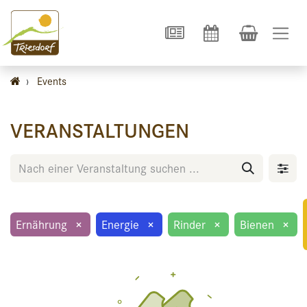
›
Events
VERANSTALTUNGEN
Ernährung
×
Energie
×
Rinder
×
Bienen
×