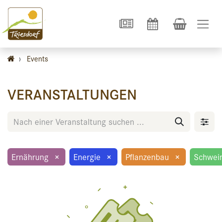
›
Events
VERANSTALTUNGEN
Ernährung
×
Energie
×
Pflanzenbau
×
Schwei