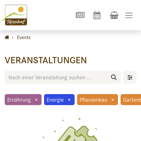
›
Events
VERANSTALTUNGEN
Ernährung
×
Energie
×
Pflanzenbau
×
Garten