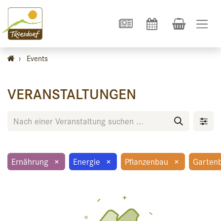
›
Events
VERANSTALTUNGEN
Ernährung
×
Energie
×
Pflanzenbau
×
Garten