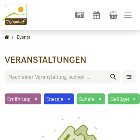
›
Events
VERANSTALTUNGEN
Ernährung
×
Energie
×
Schafe
×
Geflügel
×