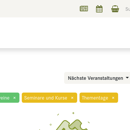
UCHEN
INFORMIEREN
Nächste Veranstaltungen
eine
×
Seminare und Kurse
×
Thementage
×