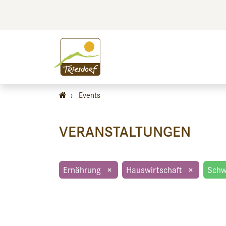
BILDEN
BES
›
Events
VERANSTALTUNGEN
Ernährung
×
Hauswirtschaft
×
Schw