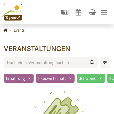
›
Events
VERANSTALTUNGEN
Ernährung
×
Hauswirtschaft
×
Schweine
×
Sc