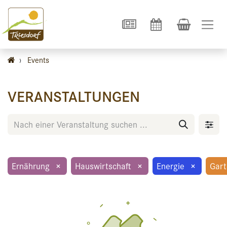
›
Events
VERANSTALTUNGEN
Ernährung
×
Hauswirtschaft
×
Energie
×
Gar