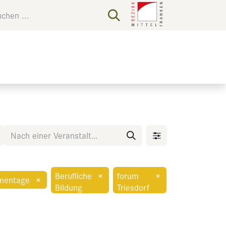
Berufliche
×
forum
×
mentage
×
Bildung
Triesdorf