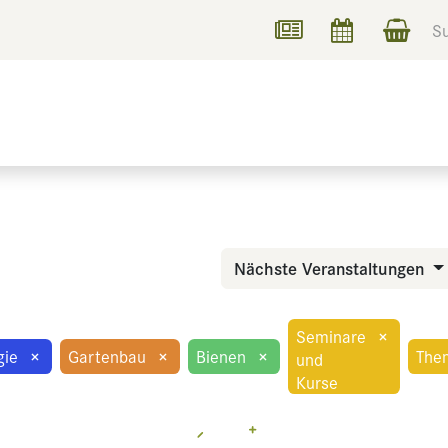
UCHEN
INFORMIEREN
Nächste Veranstaltungen
Seminare
×
gie
×
Gartenbau
×
Bienen
×
The
und
Kurse