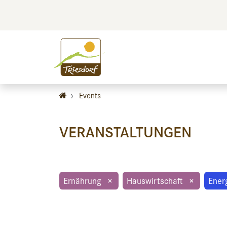
BILDEN
BES
›
Events
VERANSTALTUNGEN
Ernährung
×
Hauswirtschaft
×
Ener