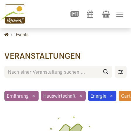
›
Events
VERANSTALTUNGEN
Ernährung
×
Hauswirtschaft
×
Energie
×
Gar