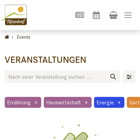
›
Events
VERANSTALTUNGEN
Ernährung
×
Hauswirtschaft
×
Energie
×
Gar