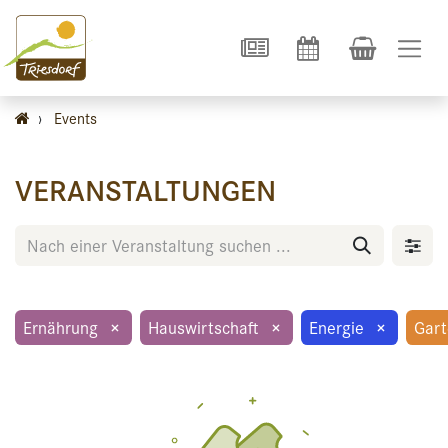
›
Events
VERANSTALTUNGEN
Ernährung
×
Hauswirtschaft
×
Energie
×
Gar