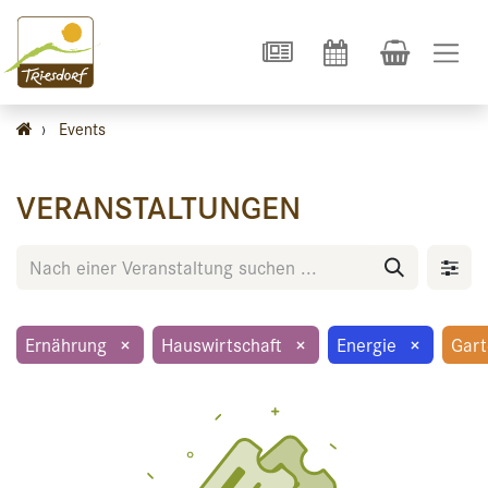
›
Events
VERANSTALTUNGEN
Ernährung
×
Hauswirtschaft
×
Energie
×
Gar