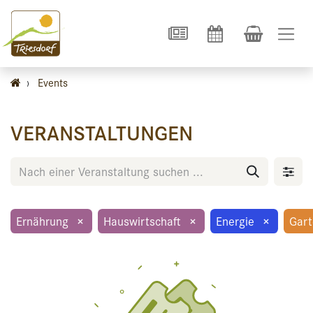
›
Events
VERANSTALTUNGEN
Ernährung
×
Hauswirtschaft
×
Energie
×
Gar