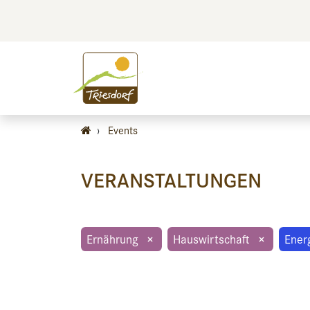
BILDEN
BES
›
Events
VERANSTALTUNGEN
Ernährung
×
Hauswirtschaft
×
Ener