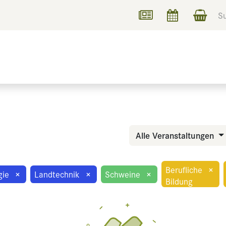
UCHEN
INFORMIEREN
Alle Veranstaltungen
Berufliche
×
gie
×
Landtechnik
×
Schweine
×
Bildung