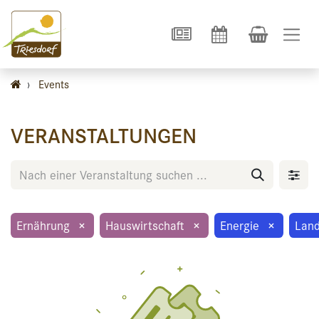
›
Events
VERANSTALTUNGEN
Ernährung
×
Hauswirtschaft
×
Energie
×
Land