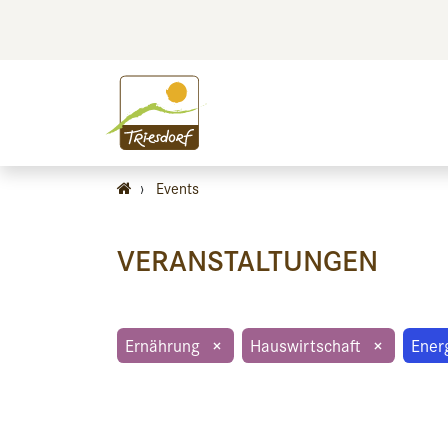
BILDEN
BES
›
Events
VERANSTALTUNGEN
Ernährung
×
Hauswirtschaft
×
Ener