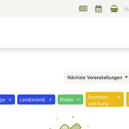
UCHEN
INFORMIEREN
Nächste Veranstaltungen
Seminare
×
gie
×
Landtechnik
×
Rinder
×
und Kurse