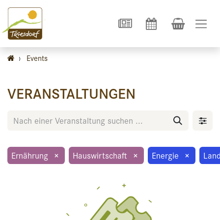
›
Events
VERANSTALTUNGEN
Ernährung
×
Hauswirtschaft
×
Energie
×
Land