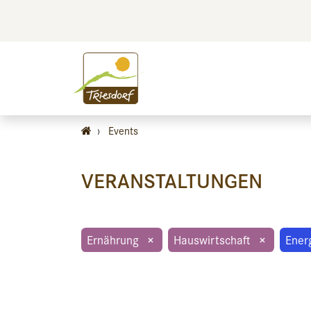
BILDEN
BES
›
Events
VERANSTALTUNGEN
Ernährung
×
Hauswirtschaft
×
Ener