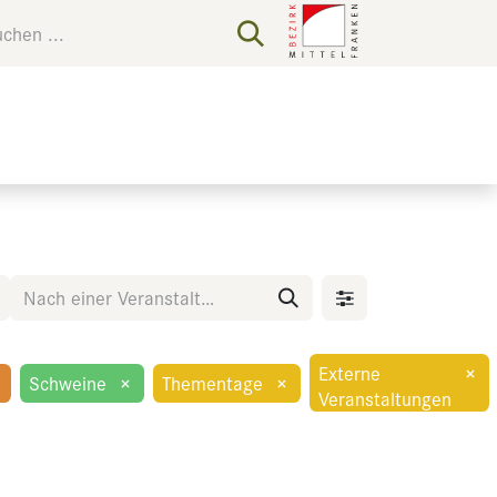
Externe
×
Schweine
×
Thementage
×
Veranstaltungen