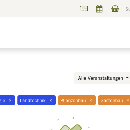
UCHEN
INFORMIEREN
Alle Veranstaltungen
gie
×
Landtechnik
×
Pflanzenbau
×
Gartenbau
×