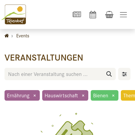
›
Events
VERANSTALTUNGEN
Ernährung
×
Hauswirtschaft
×
Bienen
×
Them