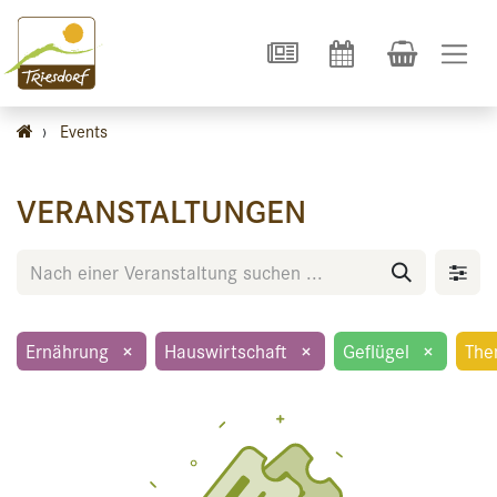
›
Events
VERANSTALTUNGEN
Ernährung
×
Hauswirtschaft
×
Geflügel
×
The