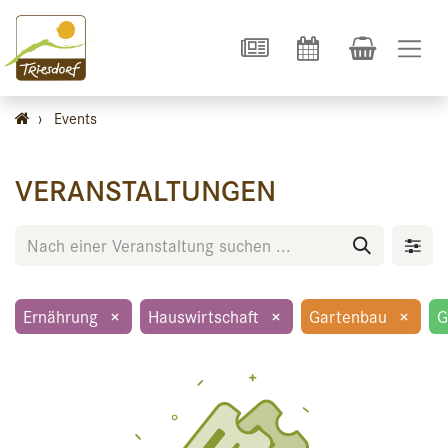
›
Events
VERANSTALTUNGEN
Ernährung
×
Hauswirtschaft
×
Gartenbau
×
G