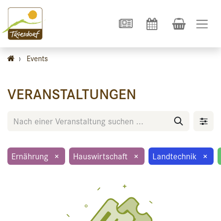
›
Events
VERANSTALTUNGEN
Ernährung
×
Hauswirtschaft
×
Landtechnik
×