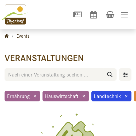
›
Events
VERANSTALTUNGEN
Ernährung
×
Hauswirtschaft
×
Landtechnik
×