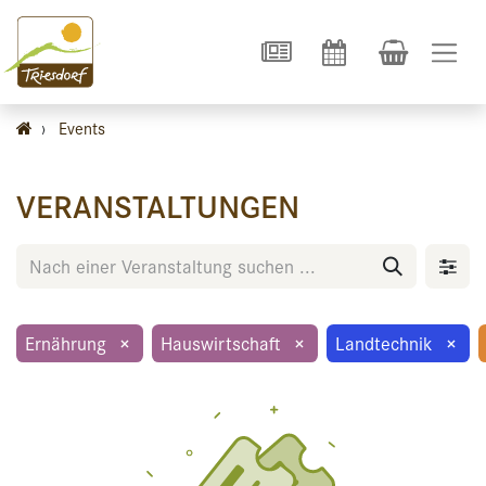
›
Events
VERANSTALTUNGEN
Ernährung
×
Hauswirtschaft
×
Landtechnik
×