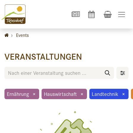
›
Events
VERANSTALTUNGEN
Ernährung
×
Hauswirtschaft
×
Landtechnik
×