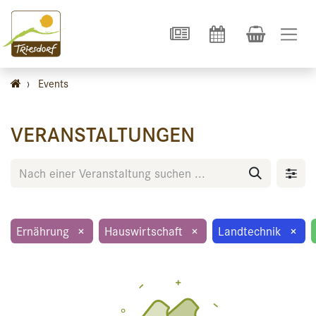
›
Events
VERANSTALTUNGEN
Ernährung
×
Hauswirtschaft
×
Landtechnik
×