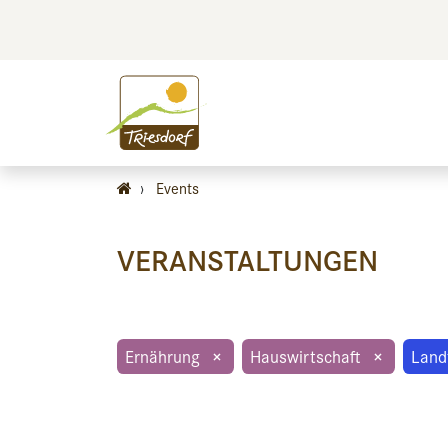
BILDEN
BES
›
Events
VERANSTALTUNGEN
Ernährung
×
Hauswirtschaft
×
Land