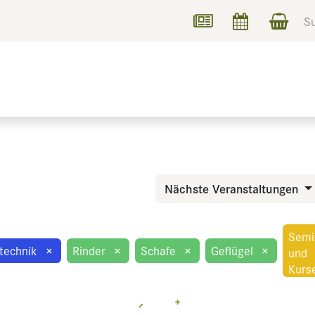
UCHEN
INFORMIEREN
Nächste Veranstaltungen
Semi
technik
×
Rinder
×
Schafe
×
Geflügel
×
und
Kurs