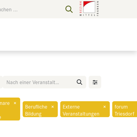
nare
×
Berufliche
×
Externe
×
forum
Bildung
Veranstaltungen
Triesdorf
e