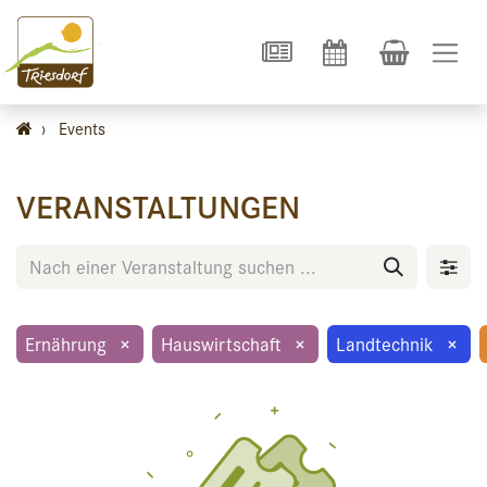
›
Events
VERANSTALTUNGEN
Ernährung
×
Hauswirtschaft
×
Landtechnik
×