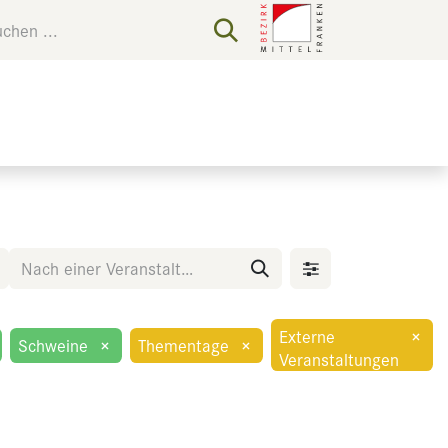
Externe
×
Schweine
×
Thementage
×
Veranstaltungen