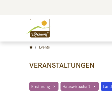
BILDEN
BES
›
Events
VERANSTALTUNGEN
Ernährung
×
Hauswirtschaft
×
Land