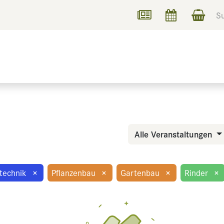
UCHEN
INFORMIEREN
Alle Veranstaltungen
technik
×
Pflanzenbau
×
Gartenbau
×
Rinder
×