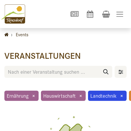
›
Events
VERANSTALTUNGEN
Ernährung
×
Hauswirtschaft
×
Landtechnik
×