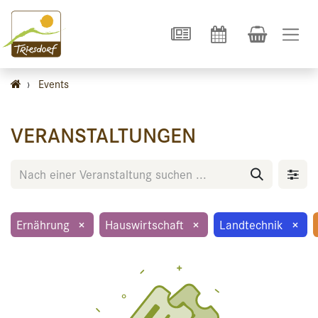
›
Events
VERANSTALTUNGEN
Ernährung
×
Hauswirtschaft
×
Landtechnik
×