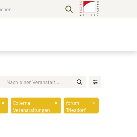
×
Externe
×
forum
×
Veranstaltungen
Triesdorf