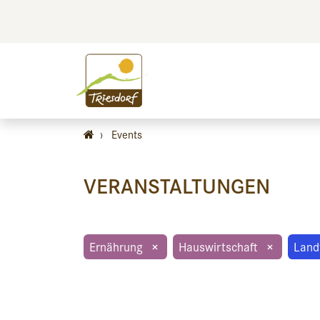
BILDEN
BES
›
Events
VERANSTALTUNGEN
Ernährung
×
Hauswirtschaft
×
Land